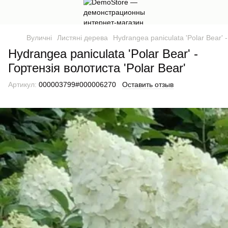
Вуличні
Листяні дерева
Hydrangea paniculata 'Polar Bear' -
Hydrangea paniculata 'Polar Bear' -
Гортензія волотиста 'Polar Bear'
Артикул:
000003799#000006270
Оставить отзыв