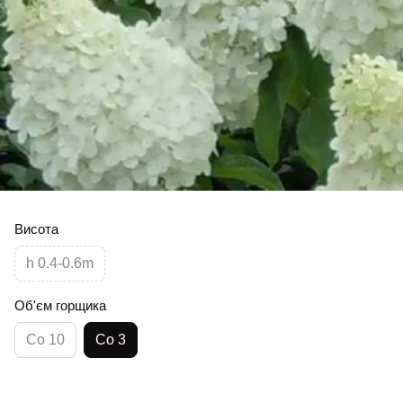
Висота
h 0.4-0.6m
Об'єм горщика
Co 10
Co 3