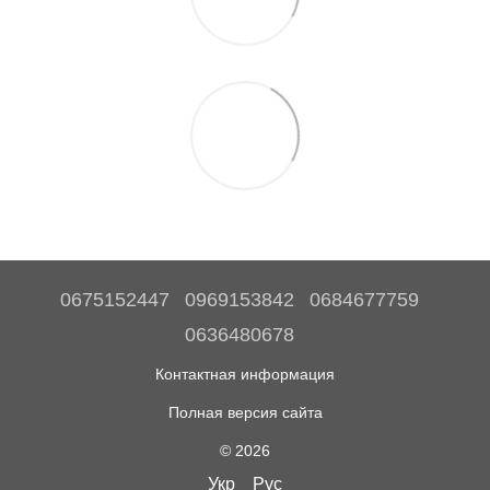
0675152447
0969153842
0684677759
0636480678
Контактная информация
Полная версия сайта
© 2026
Укр
Рус