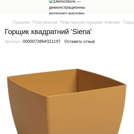
Горщики
Пластмасові
Пластмасові горщики 'Artevasi'
Горщи
Горщик квадратний 'Siena'
Артикул:
000007386#321197
Оставить отзыв