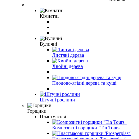
Кімнатні
Вуличні
Листяні дерева
Хвойні дерева
Плодово-ягідні дерева та кущі
Штучні рослини
Горщики
Пластмасові
Композитні горщики "Tin Tours"
Пластмасові горщики 'Prosperplast'