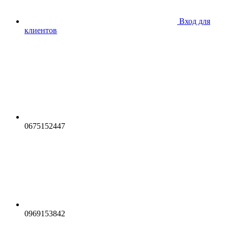
Вход для
клиентов
0675152447
0969153842