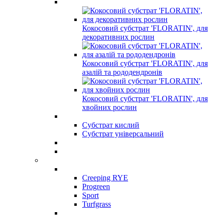
Кокосовий субстрат 'FLORATIN', для
декоративних рослин
Кокосовий субстрат 'FLORATIN', для
азалій та рододендронів
Кокосовий субстрат 'FLORATIN', для
хвойних рослин
Субстрат кислий
Субстрат універсальний
Creeping RYE
Progreen
Sport
Turfgrass