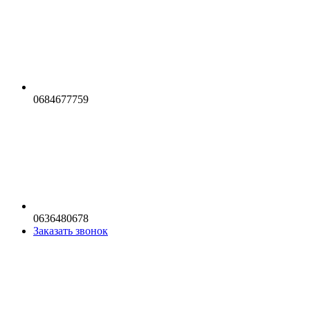
0684677759
0636480678
Заказать звонок