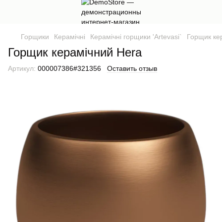
Горщики
Керамічні
Керамічні горщики 'Artevasi`
Горщик ке
Горщик керамічний Hera
Артикул:
000007386#321356
Оставить отзыв