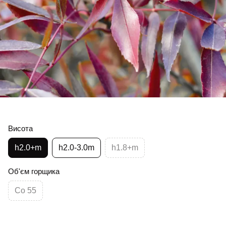
Висота
h2.0+m
h2.0-3.0m
h1.8+m
Об'єм горщика
Co 55