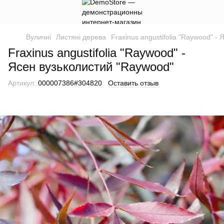
Вуличні
Листяні дерева
Fraxinus angustifolia "Raywood" -
Fraxinus angustifolia "Raywood" -
Ясен вузьколистий "Raywood"
Артикул:
000007386#304820
Оставить отзыв