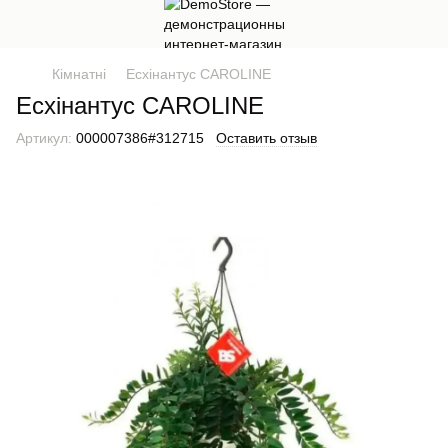
Кімнатні
Есхінантус CAROLINE
Есхінантус CAROLINE
Артикул:
000007386#312715
Оставить отзыв