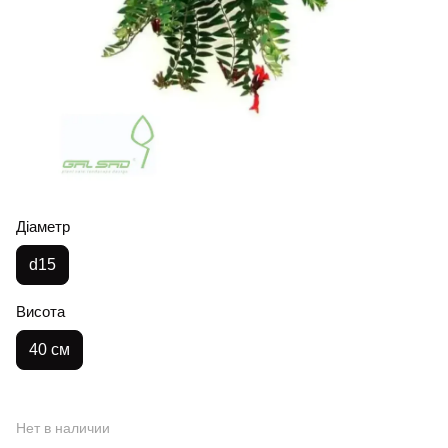
Діаметр
d15
Висота
40 см
Нет в наличии