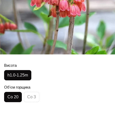
Висота
h1.0-1.25m
Об'єм горщика
Co 20
Co 3