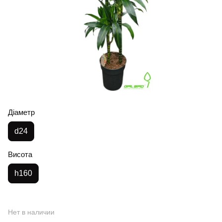
Діаметр
d24
Висота
h160
Нет в наличии