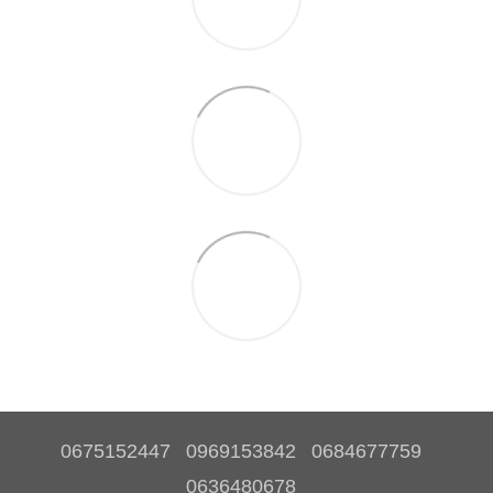
0675152447
0969153842
0684677759
0636480678