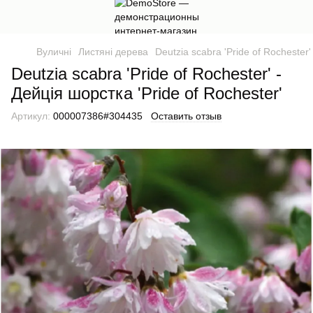
Вуличні
Листяні дерева
Deutzia scabra 'Pride of Rochester'
Deutzia scabra 'Pride of Rochester' -
Дейція шорстка 'Pride of Rochester'
Артикул:
000007386#304435
Оставить отзыв