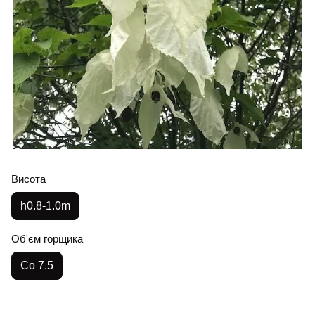
Висота
h0.8-1.0m
Об'єм горщика
Co 7.5