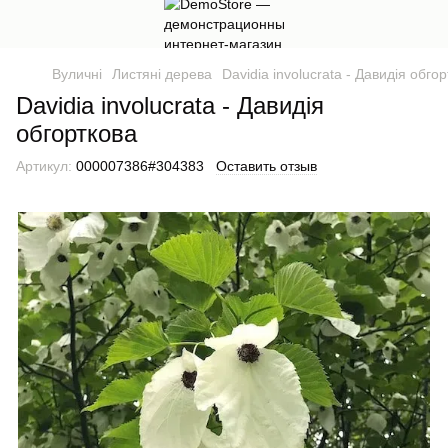
Вуличні
Листяні дерева
Davidia involucrata - Давидія обго
Davidia involucrata - Давидія
обгорткова
Артикул:
000007386#304383
Оставить отзыв