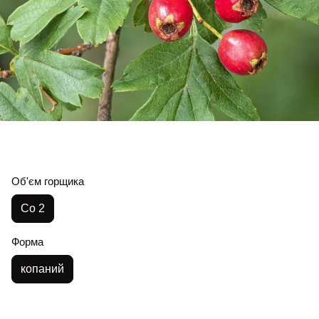
Об'єм горщика
Со 2
Форма
копаний