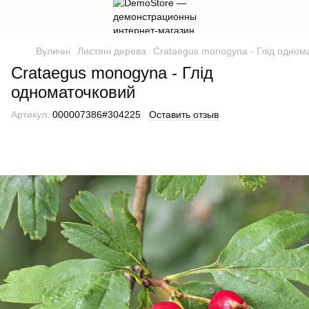
Вуличні
Листяні дерева
Crataegus monogyna - Глід одном
Crataegus monogyna - Глід
одноматочковий
Артикул:
000007386#304225
Оставить отзыв