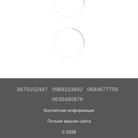
0675152447
0969153842
0684677759
0636480678
Контактная информация
Полная версия сайта
© 2026