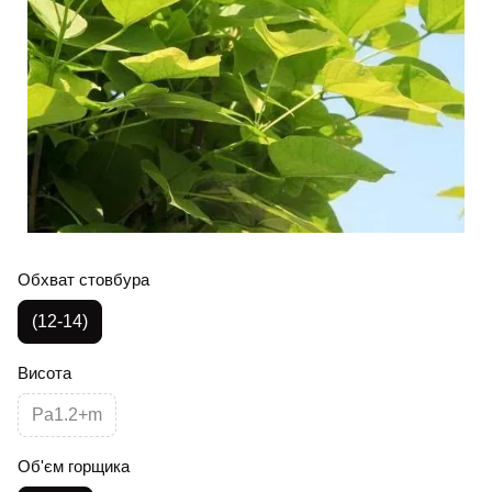
Обхват стовбура
(12-14)
Висота
Pa1.2+m
Об'єм горщика