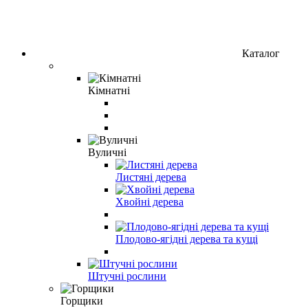
Каталог
Кімнатні
Вуличні
Листяні дерева
Хвойні дерева
Плодово-ягідні дерева та кущі
Штучні рослини
Горщики