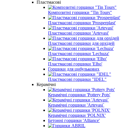
Пластмасові
Композитні горщики "Tin Tours"
Пластмасові горщики 'Prosperplast'
Пластмасові горщики 'Artevasi'
Пластмасові горщики для орхідей
Пластмасові горщики 'Lechuza'
Пластмасові горщики 'Elho'
Горщики для цибулькових
Пластмасові горщики "IDEL"
Керамічні
Керамічні горщики 'Pottery Pots'
Керамічні горщики 'Artevasi`
Керамічні горщики 'POLNIX'
Бетонні горщики 'Alliance'