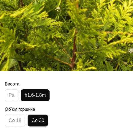
Висота
Pa
h1.6-1.8m
Об'єм горщика
Co 18
Co 30