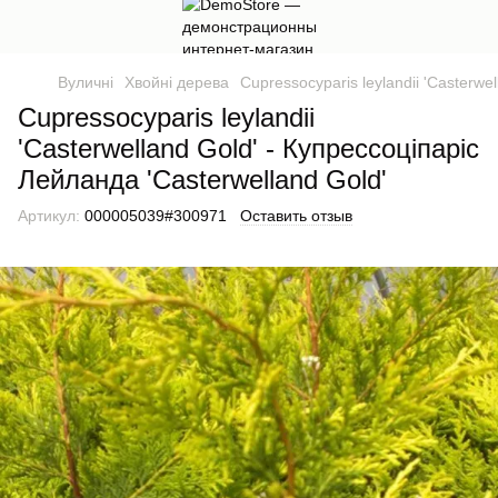
Вуличні
Хвойні дерева
Cupressocyparis leylandii 'Casterwe
Cupressocyparis leylandii
'Casterwelland Gold' - Купрессоціпаріс
Лейланда 'Casterwelland Gold'
Артикул:
000005039#300971
Оставить отзыв