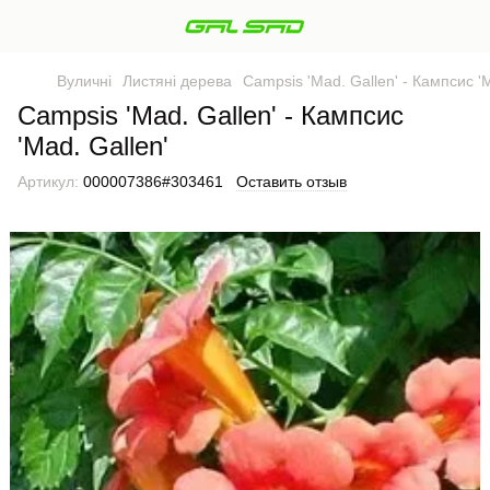
Вуличні
Листяні дерева
Campsis 'Mad. Gallen' - Кампсис 'M
Campsis 'Mad. Gallen' - Кампсис
'Mad. Gallen'
Артикул:
000007386#303461
Оставить отзыв