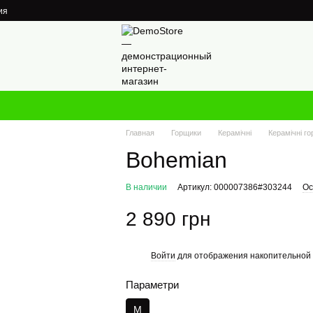
ия
Главная
Горщики
Керамічні
Керамічні го
Bohemian
В наличии
Артикул: 000007386#303244
Ос
2 890 грн
Войти
для отображения накопительной 
%
Параметри
M