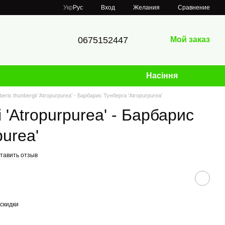
Сравнение
Укр
Рус
Вход
Желания
0675152447
Мой заказ
Насіння
beris thunbergii 'Atropurpurea' - Барбарис Тунберга 'Atropurpurea'
i 'Atropurpurea' - Барбарис
purea'
тавить отзыв
скидки