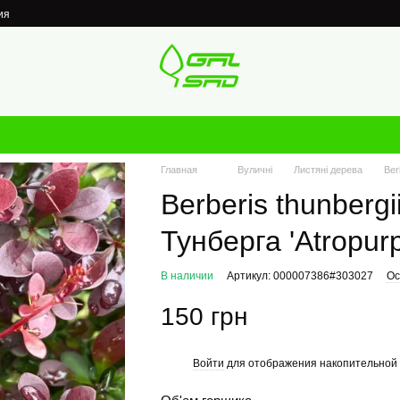
ия
Главная
Вуличні
Листяні дерева
Ber
Berberis thunbergi
Тунберга 'Atropur
В наличии
Артикул: 000007386#303027
Ос
150 грн
Войти
для отображения накопительной 
%