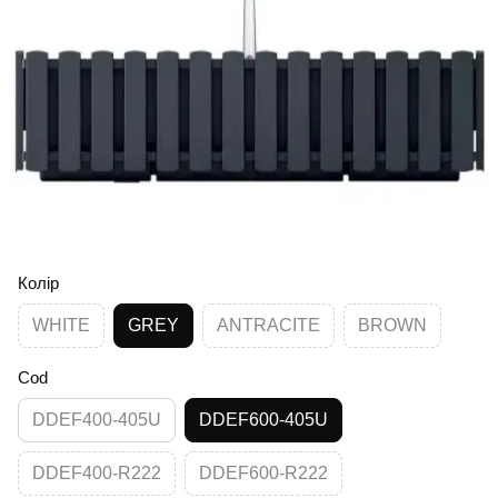
Колір
WHITE
GREY
ANTRACITE
BROWN
Cod
DDEF400-405U
DDEF600-405U
DDEF400-R222
DDEF600-R222