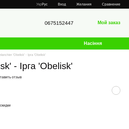
Сравнение
Укр
Рус
Вход
Желания
0675152447
Мой заказ
Насіння
lanchier 'Obelisk' - Ірга 'Obelisk'
k' - Ірга 'Obelisk'
тавить отзыв
скидки