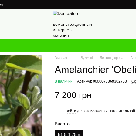
ия
Главная
Вуличні
Листяні дерева
Ame
Amelanchier 'Obelis
В наличии
Артикул: 000007386#302753
Ос
7 200 грн
Войти
для отображения накопительной 
%
Висота
h1.5-1.75m