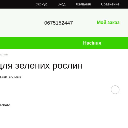
Сравнение
Укр
Рус
Вход
Желания
0675152447
Мой заказ
Насіння
ослин
 для зелених рослин
тавить отзыв
скидки