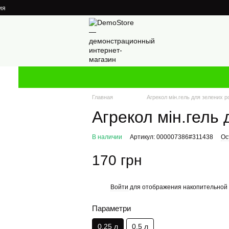
ия
Главная
Агрекол мін.гель для зелених р
Агрекол мін.гель
В наличии
Артикул: 000007386#311438
Ос
170 грн
Войти
для отображения накопительной 
%
Параметри
0,25 л
0,5 л