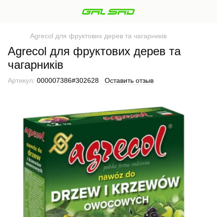
Agrecol для фруктових дерев та чагарників
Agrecol для фруктових дерев та
чагарників
Артикул:
000007386#302628
Оставить отзыв