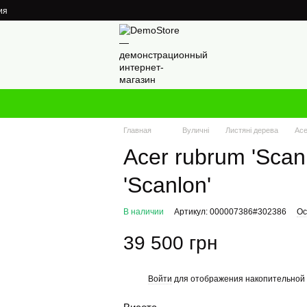
ия
Главная
Вуличні
Листяні дерева
Ace
Acer rubrum 'Scan
'Scanlon'
В наличии
Артикул: 000007386#302386
Ос
39 500 грн
Войти
для отображения накопительной 
%