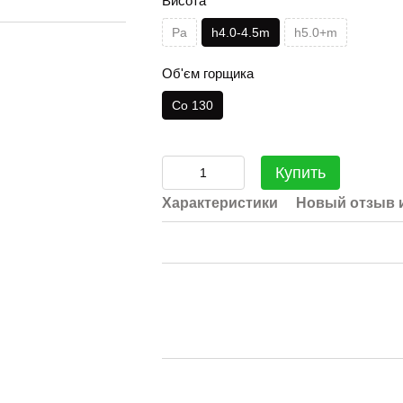
Висота
Pa
h4.0-4.5m
h5.0+m
Об'єм горщика
Co 130
Купить
Характеристики
Новый отзыв 