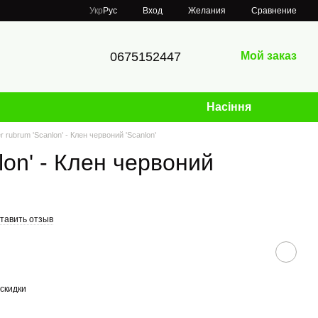
Сравнение
Укр
Рус
Вход
Желания
0675152447
Мой заказ
Насіння
r rubrum 'Scanlon' - Клен червоний 'Scanlon'
lon' - Клен червоний
тавить отзыв
скидки