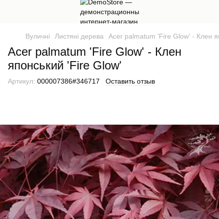
Вуличні
Листяні дерева
Acer palmatum 'Fire Glow' - Клен я
Acer palmatum 'Fire Glow' - Клен
японський 'Fire Glow'
Артикул:
000007386#346717
Оставить отзыв