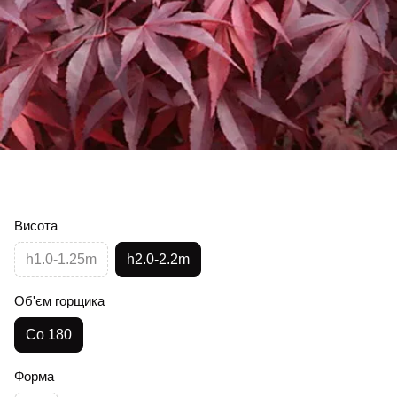
Висота
h1.0-1.25m
h2.0-2.2m
Об'єм горщика
Co 180
Форма