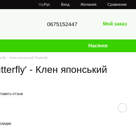
Сравнение
Укр
Рус
Вход
Желания
0675152447
Мой заказ
Насіння
rfly' - Клен японський 'Butterfly'
terfly' - Клен японський
тавить отзыв
скидки