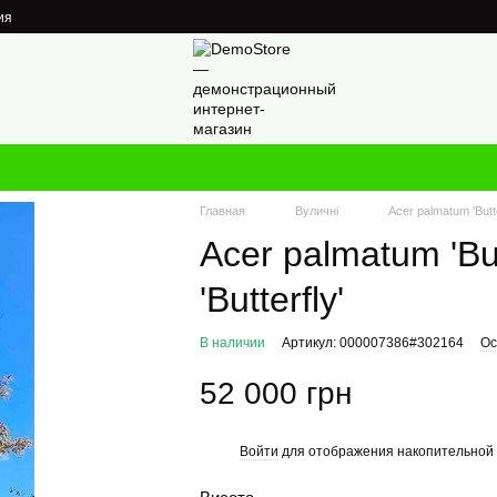
ия
Главная
Вуличні
Acer palmatum 'Butte
Acer palmatum 'But
'Butterfly'
В наличии
Артикул: 000007386#302164
Ос
52 000 грн
Войти
для отображения накопительной 
%