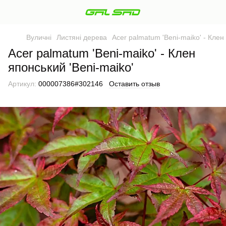
Вуличні
Листяні дерева
Acer palmatum 'Beni-maiko' - Клен
Acer palmatum 'Beni-maiko' - Клен
японський 'Beni-maiko'
Артикул:
000007386#302146
Оставить отзыв