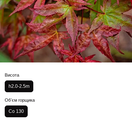
Висота
h2.0-2.5m
Об'єм горщика
Co 130