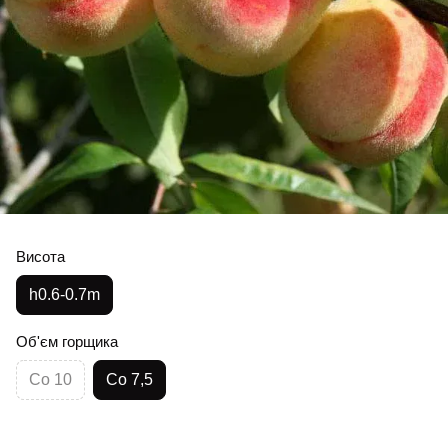
Висота
h0.6-0.7m
Об'єм горщика
Co 10
Co 7,5