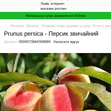
Мінімальна сума замовлення 600грн
Рослини
Вуличні
Плодово-ягідні дерева та кущі
Prunus per
Prunus persica - Персик звичайний
Артикул:
000007386#308889
Написати відгук