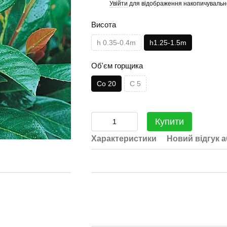
Увійти
для відображення накопичувальн
%
Висота
h 0.35-0.4m
h1.25-1.5m
Об'єм горщика
Co 20
C 5
Купити
Характеристики
Новий відгук 