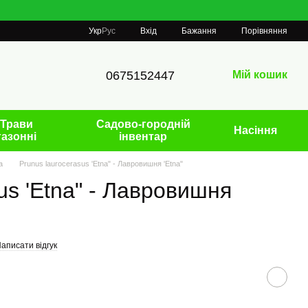
Порівняння
Укр
Рус
Вхід
Бажання
0675152447
Мій кошик
Трави
Садово-городній
Насіння
газонні
інвентар
а
Prunus laurocerasus 'Etna" - Лавровишня 'Etna"
us 'Etna" - Лавровишня
аписати відгук