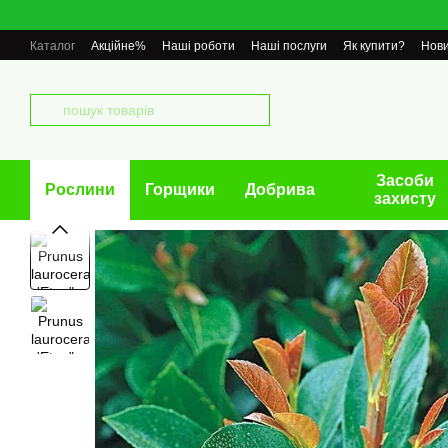
Перейти до основного контенту
Каталог
Акційне%
Наші роботи
Наші послуги
Як купити?
Нов
Засоби
Рослини
Горщики
Добрива
захисту