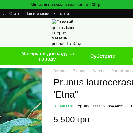
Мінімальна сума замовлення 600грн
ини
Статті
Про компанію
Контакти
Матеріали для саду та
Cубстрати
городу
Головна
Рослини
Вуличні
Листяні дерев
Prunus lauroceras
'Etna"
В наявності
Артикул: 000007386#346692
Н
5 500 грн