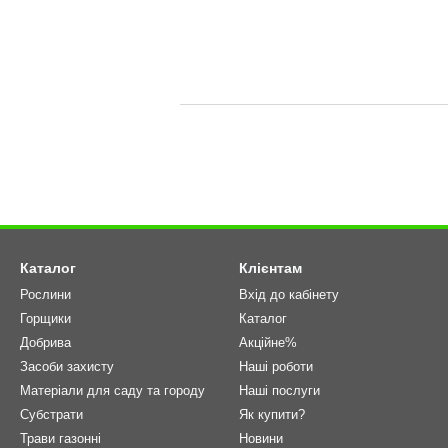
Каталог
Клієнтам
Рослини
Вхід до кабінету
Горщики
Каталог
Добрива
Акційне%
Засоби захисту
Наші роботи
Матеріали для саду та городу
Наші послуги
Cубстрати
Як купити?
Трави газонні
Новини