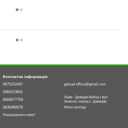
Контактна інформація
0675152447
galsad.office@gmail.com
0969153842
Львів - Давидів (Виїзд з вул.
0684677759
Зеленої, перед с. Давидів).
0636480678
Мапа проїзду
Передзвонити вам?