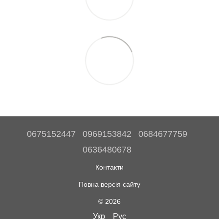
0675152447
0969153842
0684677759
0636480678
Контакти
Повна версія сайту
© 2026
Укр
Рус