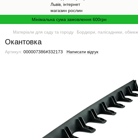
Мінімальна сума замовлення 600грн
Матеріали для саду та городу
Бордюри, палісадники, обмеж
Окантовка
Артикул:
000007386#332173
Написати відгук