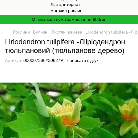
Мінімальна сума замовлення 600грн
Рослини
Вуличні
Листяні дерева
Liriodendron tulipifera -
Liriodendron tulipifera -Лііріодендрон
тюльпановий (тюльпанове дерево)
Артикул:
000007386#306279
Написати відгук