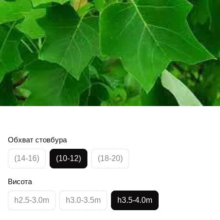
Обхват стовбура
(14-16)
(10-12)
(18-20)
Висота
h2.5-3.0m
h3.0-3.5m
h3.5-4.0m