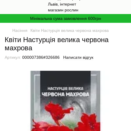
Мінімальна сума замовлення 600грн
Насіння
Квіти Настурція велика червона махрова
Квіти Настурція велика червона
махрова
Артикул:
000007386#326686
Написати відгук