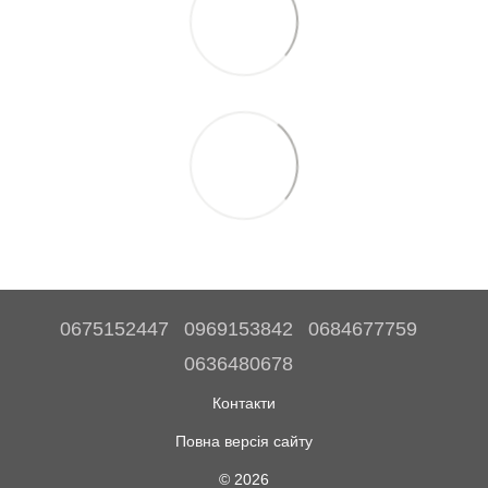
0675152447
0969153842
0684677759
0636480678
Контакти
Повна версія сайту
© 2026