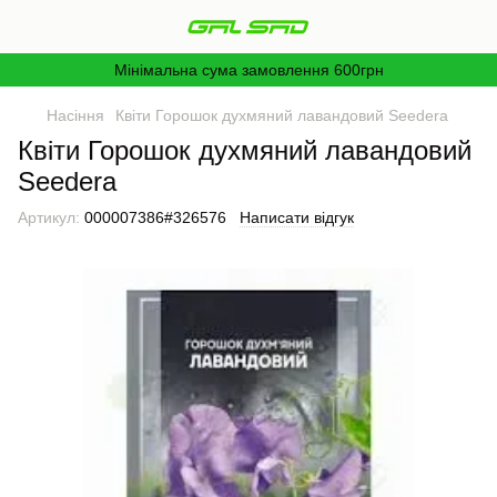
Мінімальна сума замовлення 600грн
Насіння
Квіти Горошок духмяний лавандовий Seedera
Квіти Горошок духмяний лавандовий
Seedera
Артикул:
000007386#326576
Написати відгук