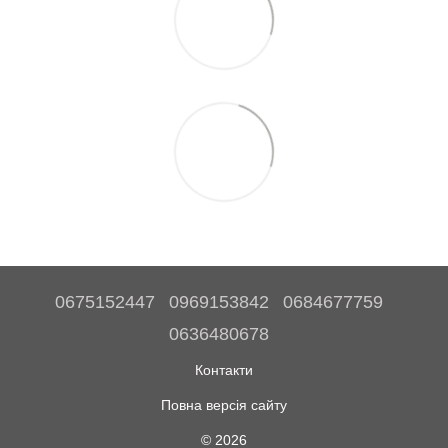
0675152447
0969153842
0684677759
0636480678
Контакти
Повна версія сайту
© 2026