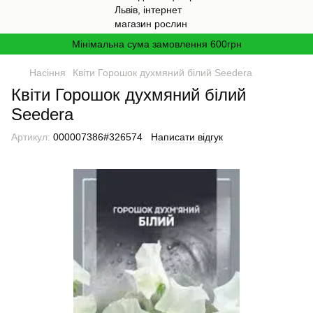
Мінімальна сума замовлення 600грн
Насіння
Квіти Горошок духмяний білий Seedera
Квіти Горошок духмяний білий
Seedera
Артикул:
000007386#326574
Написати відгук