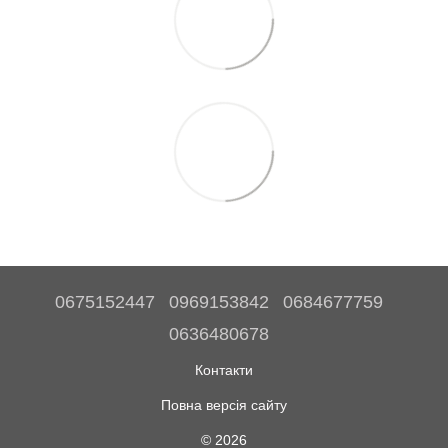
0675152447
0969153842
0684677759
0636480678
Контакти
Повна версія сайту
© 2026