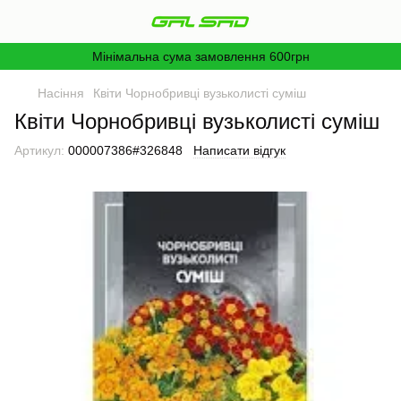
Мінімальна сума замовлення 600грн
Насіння
Квіти Чорнобривці вузьколисті суміш
Квіти Чорнобривці вузьколисті суміш
Артикул:
000007386#326848
Написати відгук