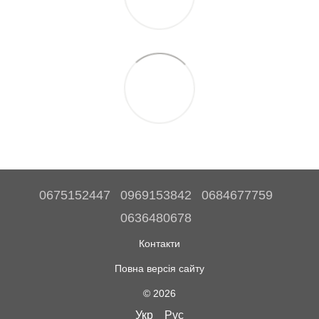
0675152447
0969153842
0684677759
0636480678
Контакти
Повна версія сайту
© 2026
Укр
Рус