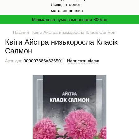
Мінімальна сума замовлення 600грн
Насіння
Квіти Айстра низькоросла Класік Салмон
Квіти Айстра низькоросла Класік
Салмон
Артикул:
000007386#326501
Написати відгук