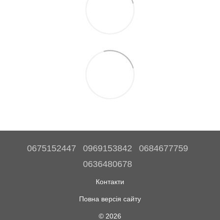
0675152447
0969153842
0684677759
0636480678
Контакти
Повна версія сайту
© 2026