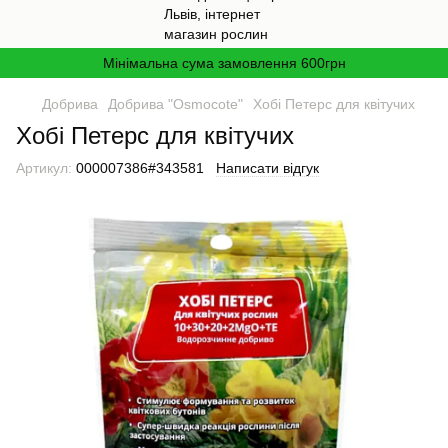
Мінімальна сума замовлення 600грн
Добрива
Добрива "Osmocote"
Хобі Петерс для квітучих
Хобі Петерс для квітучих
Артикул:
000007386#343581
Написати відгук