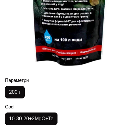
Параметри
200 г
Cod
10-30-20+2MgO+Te