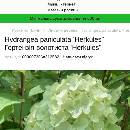
Мінімальна сума замовлення 600грн
Рослини
Вуличні
Листяні дерева
Hydrangea paniculata 'Herk
Hydrangea paniculata 'Herkules" -
Гортензія волотиста 'Herkules"
Артикул:
000007386#312582
Написати відгук