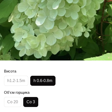
Висота
h1.2-1.5m
h 0.6-0.8m
Об'єм горщика
Co 20
Co 3