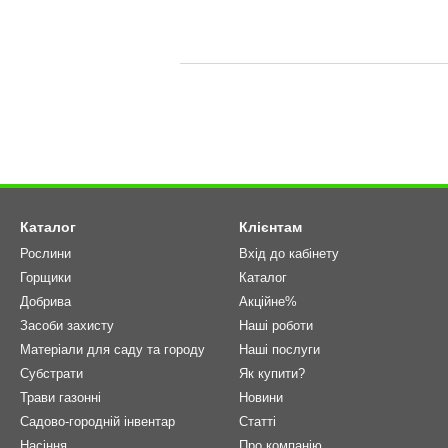
Каталог
Клієнтам
Рослини
Вхід до кабінету
Горщики
Каталог
Добрива
Акційне%
Засоби захисту
Наші роботи
Матеріали для саду та городу
Наші послуги
Cубстрати
Як купити?
Трави газонні
Новини
Садово-городній інвентар
Статті
Насіння
Про компанію