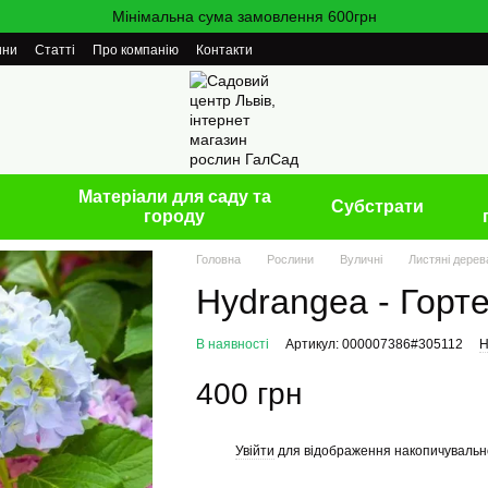
Мінімальна сума замовлення 600грн
ини
Статті
Про компанію
Контакти
Матеріали для саду та
Cубстрати
городу
Головна
Рослини
Вуличні
Листяні дерев
Hydrangea - Горте
В наявності
Артикул: 000007386#305112
Н
400 грн
Увійти
для відображення накопичувальн
%