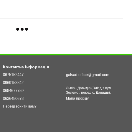
Контактна інформація
0675152447
galsad.office@gmail.com
0969153842
Львів - Давидів (Виїзд з вул.
0684677759
Зеленої, перед с. Давидів).
0636480678
Мапа проїзду
Передзвонити вам?