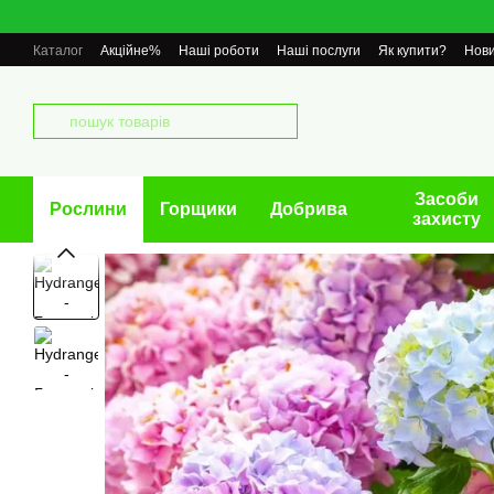
Перейти до основного контенту
Каталог
Акційне%
Наші роботи
Наші послуги
Як купити?
Нов
Засоби
Рослини
Горщики
Добрива
захисту