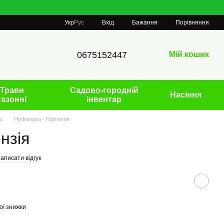
Порівняння
Укр
Рус
Вхід
Бажання
0675152447
Мій кошик
Трави
Садово-городній
Насіння
газонні
інвентар
а
Hydrangea - Гортензія
нзія
аписати відгук
ої знижки