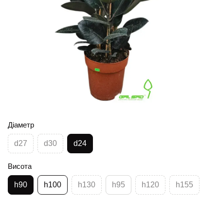
Діаметр
d27
d30
d24
Висота
h90
h100
h130
h95
h120
h155