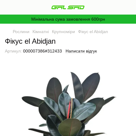
Мінімальна сума замовлення 600грн
Рослини
Кімнатні
Крупноміри
Фікус el Abidjan
Фікус el Abidjan
Артикул:
000007386#312433
Написати відгук