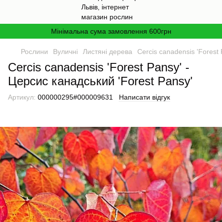
Мінімальна сума замовлення 600грн
Рослини
Вуличні
Листяні дерева
Cercis canadensis 'Forest
Cercis canadensis 'Forest Pansy' -
Церсис канадський 'Forest Pansy'
Артикул:
000000295#000009631
Написати відгук