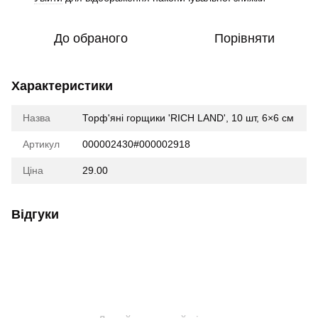
До обраного
Порівняти
Характеристики
Назва
Торф'яні горщики 'RICH LAND', 10 шт, 6×6 см
Артикул
000002430#000002918
Ціна
29.00
Відгуки