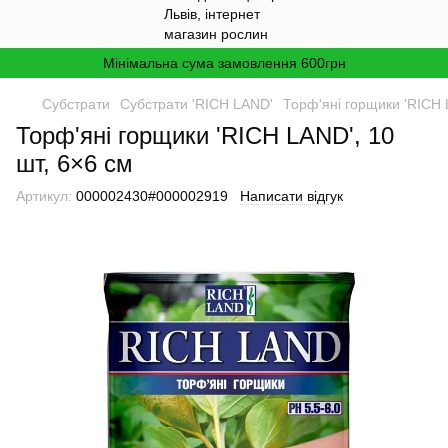
Мінімальна сума замовлення 600грн
Cубстрати
Субстрати 'RICH LAND'
Торф'яні горщики 'RICH 
Торф'яні горщики 'RICH LAND', 10
шт, 6×6 см
Артикул:
000002430#000002919
Написати відгук