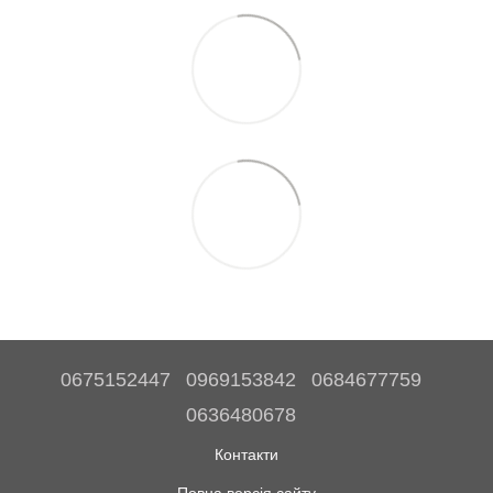
0675152447
0969153842
0684677759
0636480678
Контакти
Повна версія сайту