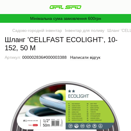
Мінімальна сума замовлення 600грн
Садово-городній інвентар
Інвентар для поливу
Шланг 'CEL
Шланг 'CELLFAST ECOLIGHT', 10-
152, 50 М
Артикул:
000002836#000003388
Написати відгук