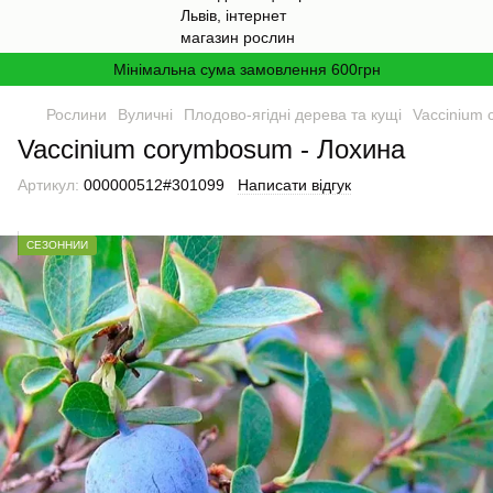
Мінімальна сума замовлення 600грн
Рослини
Вуличні
Плодово-ягідні дерева та кущі
Vaccinium 
Vaccinium corymbosum - Лохина
Артикул:
000000512#301099
Написати відгук
СЕЗОННИЙ