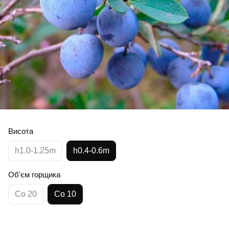
Висота
h1.0-1.25m
h0.4-0.6m
Об'єм горщика
Co 20
Co 10