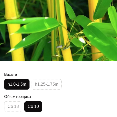
Висота
h1.0-1.5m
h1.25-1.75m
Об'єм горщика
Co 18
Co 10