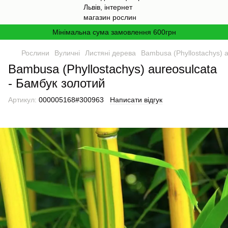
Мінімальна сума замовлення 600грн
Рослини
Вуличні
Листяні дерева
Bambusa (Phyllostachys) 
Bambusa (Phyllostachys) aureosulcata
- Бамбук золотий
Артикул:
000005168#300963
Написати відгук