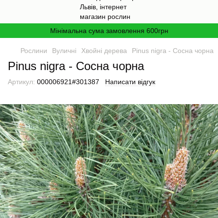
Мінімальна сума замовлення 600грн
Рослини
Вуличні
Хвойні дерева
Pinus nigra - Сосна чорна
Pinus nigra - Сосна чорна
Артикул:
000006921#301387
Написати відгук