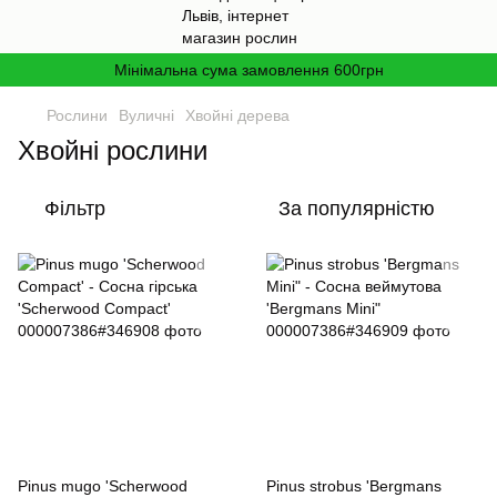
Мінімальна сума замовлення 600грн
Рослини
Вуличні
Хвойні дерева
Хвойні рослини
Фільтр
За популярністю
Pinus mugo 'Scherwood
Pinus strobus 'Bergmans