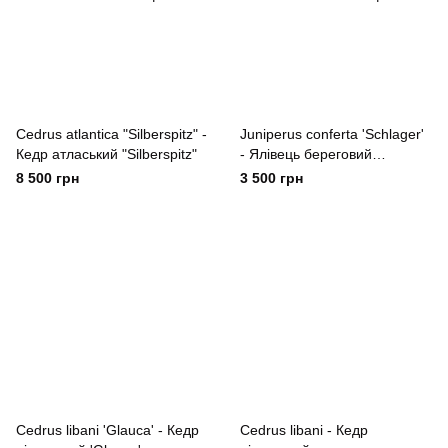
Cedrus atlantica "Silberspitz" -
Juniperus conferta 'Schlager'
Кедр атласький "Silberspitz"
- Ялівець береговий
'Schlager'
8 500 грн
3 500 грн
Cedrus libani 'Glauca' - Кедр
Cedrus libani - Кедр