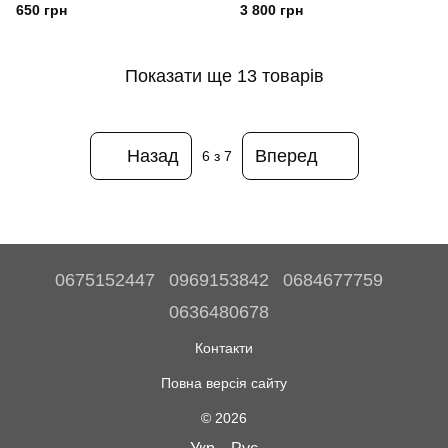
горохоплідний 'Sungold'
650 грн
3 800 грн
Показати ще 13 товарів
Назад
Вперед
6
з 7
0675152447
0969153842
0684677759
0636480678
Контакти
Повна версія сайту
© 2026