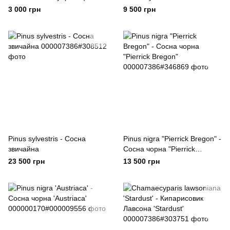
Лейланда 'Gold Rider'
Kluis'
3 000 грн
9 500 грн
Pinus sylvestris - Сосна
Pinus nigra "Pierrick Bregon" -
звичайна
Сосна чорна "Pierrick
Bregon"
23 500 грн
13 500 грн