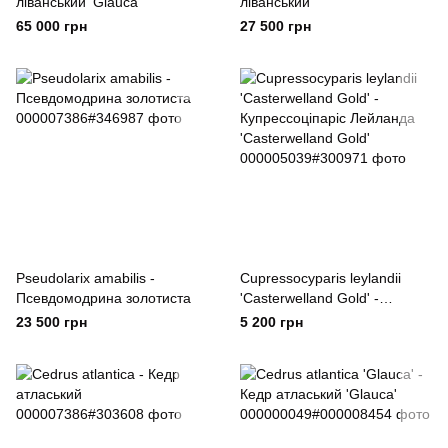
ліванський 'Glauca'
ліванський
65 000 грн
27 500 грн
Pseudolarix amabilis -
Cupressocyparis leylandii
Псевдомодрина золотиста
'Casterwelland Gold' -
Купрессоціпаріс Лейланда
23 500 грн
5 200 грн
'Casterwelland Gold'