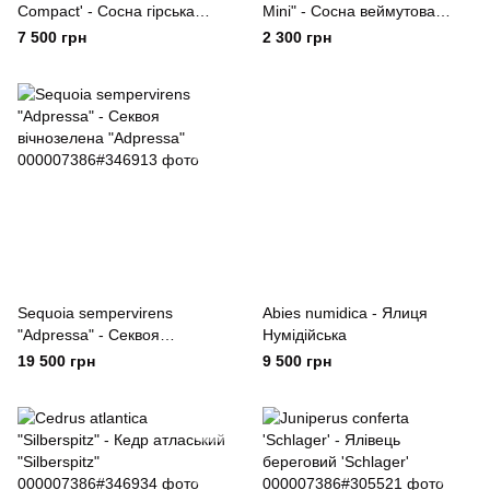
Compact' - Сосна гірська
Mini" - Сосна веймутова
'Scherwood Compact'
'Bergmans Mini"
7 500 грн
2 300 грн
Sequoia sempervirens
Abies numidica - Ялиця
"Adpressa" - Секвоя
Нумідійська
вічнозелена "Adpressa"
19 500 грн
9 500 грн