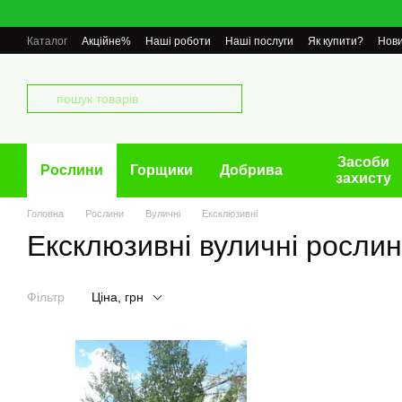
Перейти до основного контенту
Каталог
Акційне%
Наші роботи
Наші послуги
Як купити?
Нов
Засоби
Рослини
Горщики
Добрива
захисту
Головна
Рослини
Вуличні
Ексклюзивні
Ексклюзивні вуличні росли
Фільтр
Ціна, грн