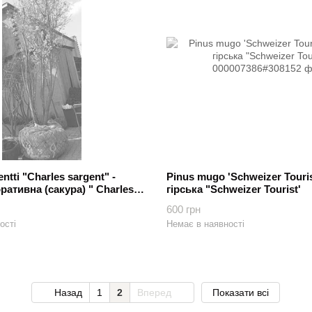
ntti "Charles sargent" -
Pinus mugo 'Schweizer Touris
ативна (сакура) " Charles
гірська "Schweizer Tourist'
600 грн
ості
Немає в наявності
Назад
1
2
Вперед
Показати всі