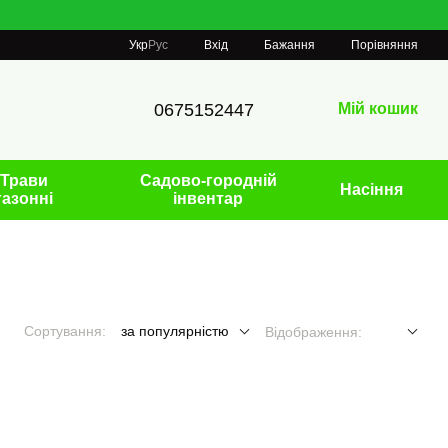
Порівняння
Укр
Рус
Вхід
Бажання
0675152447
Мій кошик
Трави
Садово-городній
Насіння
газонні
інвентар
Сортування:
за популярністю
Відображення: