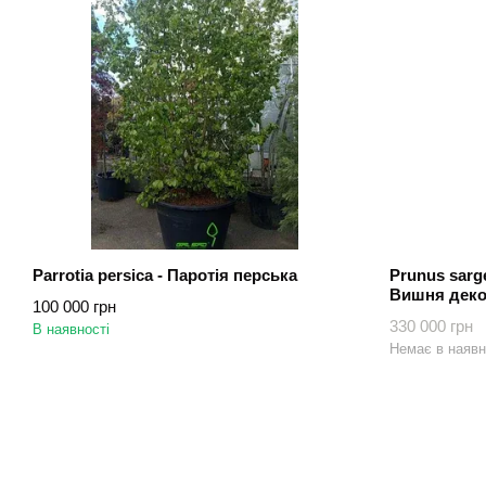
Parrotia persica - Паротія перська
Prunus sarge
Вишня декор
100 000 грн
sargent"
330 000 грн
В наявності
Немає в наявн