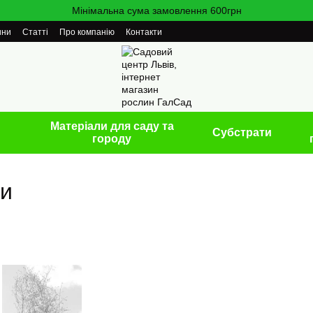
Мінімальна сума замовлення 600грн
ини
Статті
Про компанію
Контакти
Матеріали для саду та
Cубстрати
городу
ни