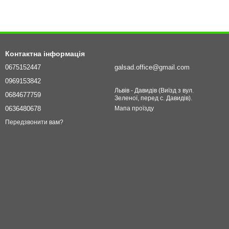
Контактна інформація
0675152447
galsad.office@gmail.com
0969153842
Львів - Давидів (Виїзд з вул.
0684677759
Зеленої, перед с. Давидів).
0636480678
Мапа проїзду
Передзвонити вам?