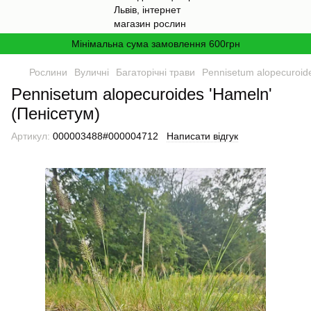
Мінімальна сума замовлення 600грн
Рослини
Вуличні
Багаторічні трави
Pennisetum alopecuroid
Pennisetum alopecuroides 'Hameln'
(Пенісетум)
Артикул:
000003488#000004712
Написати відгук