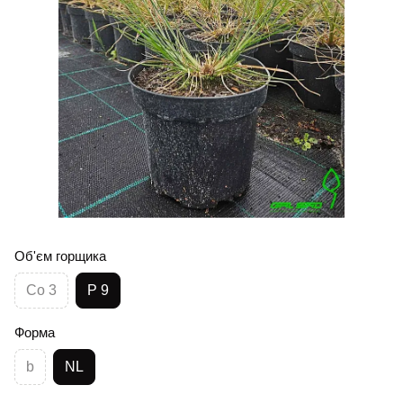
Об'єм горщика
Co 3
P 9
Форма
b
NL