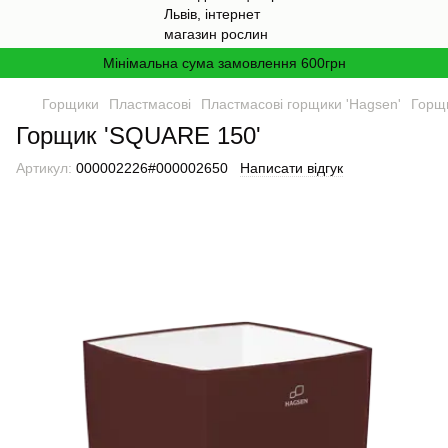
Мінімальна сума замовлення 600грн
Горщики
Пластмасові
Пластмасові горщики 'Hagsen'
Горщ
Горщик 'SQUARE 150'
Артикул:
000002226#000002650
Написати відгук