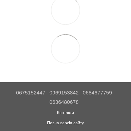
0675152447
0969153842
0684677759
0636480678
Контакти
Повна версія сайту